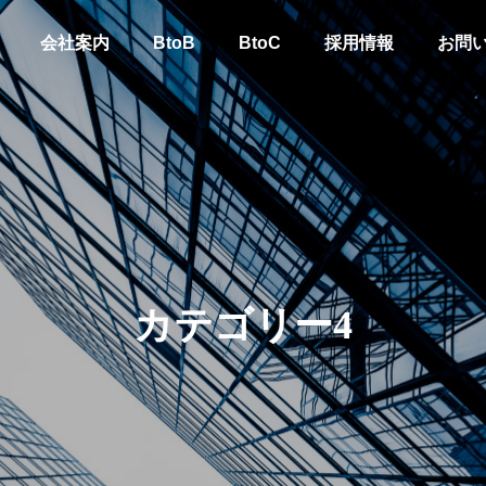
会社案内
BtoB
BtoC
採用情報
お問
GREETING
ごあいさつ
カテゴリー4
es
導入実
力
提供サービス
Implementa
tiveness
Services Provided
Results