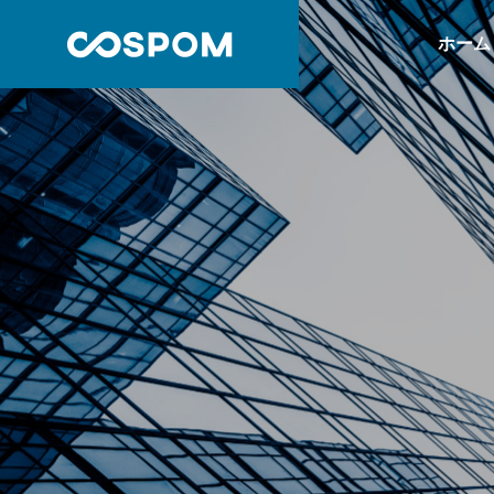
ホーム
PROFILE
会社概要
会社情報
事業内容
Company
SERVICE
BtoC Duti
BtoC役割
核心競争
Core competi