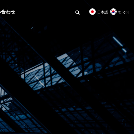
い合わせ
日本語
한국어
BtoB Duties
BtoB役割
績
協業メリット
tion
Collaboration